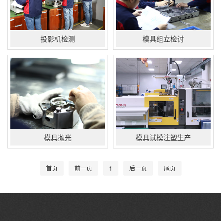
投影机检测
模具组立检讨
模具抛光
模具试模注塑生产
首页
前一页
1
后一页
尾页