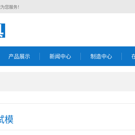
诚为您服务！
产品展示
新闻中心
制造中心
试模