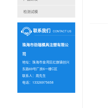
检测试模
联系我们
CONTACT US
珠海市劲瑞模具注塑有限公
司
地址：珠海市金湾区红旗镇创兴
东路69号厂房6一楼C区
联系人：周先生
电话：13326975658