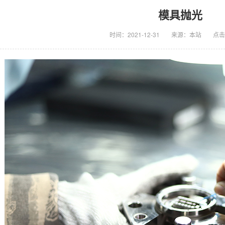
模具抛光
时间：2021-12-31
来源：本站
点击