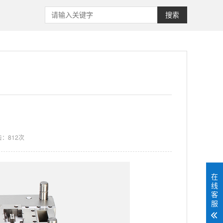
搜索
：812次
在
线
客
服