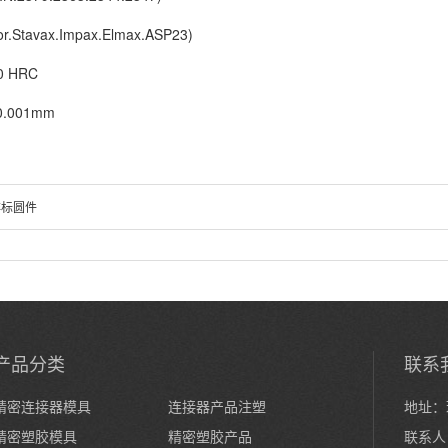
r.Stavax.Impax.Elmax.ASP23)
0 HRC
.001mm
非标圆件
产品分类
联系
精密连接器模具
连接器产品注塑
地址：
精密塑胶模具
精密塑胶产品
联系人