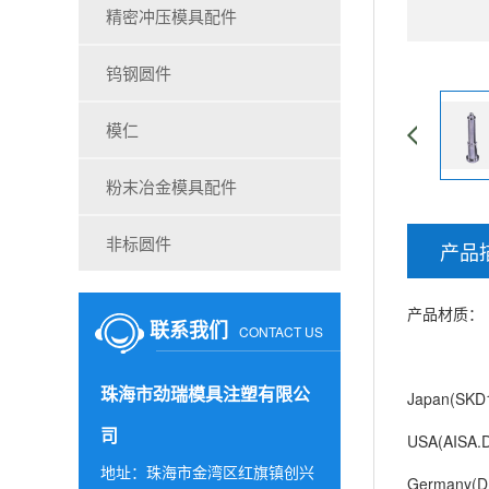
精密冲压模具配件
钨钢圆件
模仁
粉末冶金模具配件
非标圆件
产品
产品材质：
联系我们
CONTACT US
珠海市劲瑞模具注塑有限公
Japan(SKD
司
USA(AISA.
地址：珠海市金湾区红旗镇创兴
Germany(DI