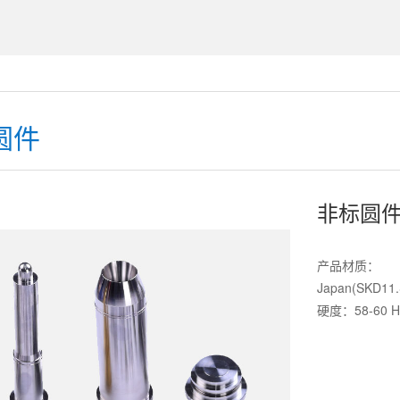
圆件
非标圆
产品材质：
Japan(SKD11.
硬度：58-60 